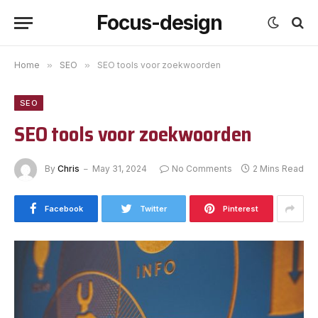
Focus-design
Home
»
SEO
»
SEO tools voor zoekwoorden
SEO
SEO tools voor zoekwoorden
By
Chris
May 31, 2024
No Comments
2 Mins Read
Facebook
Twitter
Pinterest