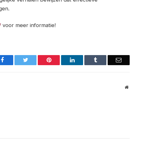
gen.
/
voor meer informatie!
Facebook
Twitter
Pinterest
LinkedIn
Tumblr
Email
Websit