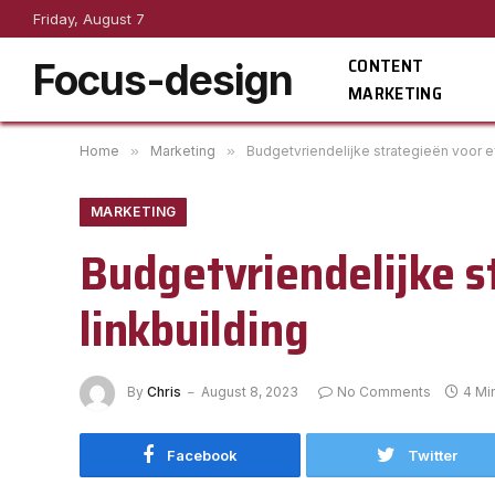
Friday, August 7
CONTENT
Focus-design
MARKETING
Home
»
Marketing
»
Budgetvriendelijke strategieën voor ef
MARKETING
Budgetvriendelijke s
linkbuilding
By
Chris
August 8, 2023
No Comments
4 Mi
Facebook
Twitter