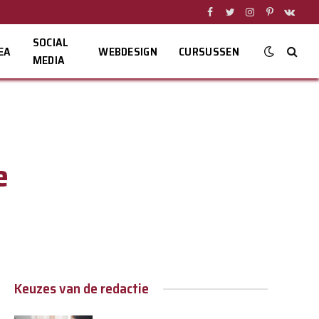
Facebook
Twitter
Instagram
Pinterest
VKont
SOCIAL
EA
WEBDESIGN
CURSUSSEN
MEDIA
e
Keuzes van de redactie