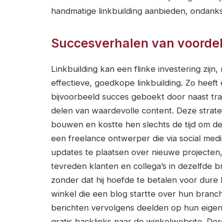
handmatige linkbuilding aanbieden, ondanks 
Succesverhalen van voordeli
Linkbuilding kan een flinke investering zij
effectieve, goedkope linkbuilding. Zo heeft
bijvoorbeeld succes geboekt door naast trad
delen van waardevolle content. Deze strat
bouwen en kostte hen slechts de tijd om d
een freelance ontwerper die via social medi
updates te plaatsen over nieuwe projecten,
tevreden klanten en collega’s in dezelfde
zonder dat hij hoefde te betalen voor dure 
winkel die een blog startte over hun branch
berichten vervolgens deelden op hun eigen 
gratis backlinks naar de winkelwebsite. Der