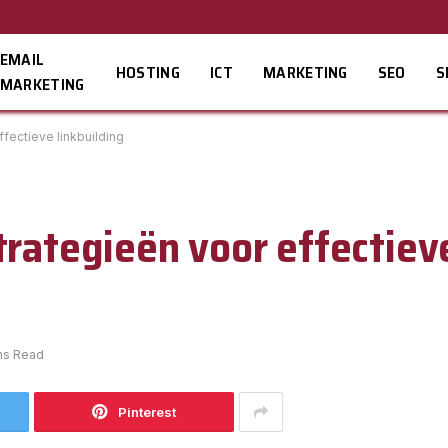
EMAIL
HOSTING
ICT
MARKETING
SEO
S
MARKETING
fectieve linkbuilding
trategieën voor effectiev
ns Read
Pinterest