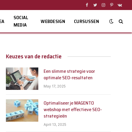
Facebook
Twitter
Instagram
Pinterest
VKont
SOCIAL
EA
WEBDESIGN
CURSUSSEN
MEDIA
Keuzes van de redactie
Een slimme strategie voor
optimale SEO-resultaten
May 17, 2025
Optimaliseer je MAGENTO
webshop met effectieve SEO-
strategieën
April 13, 2025